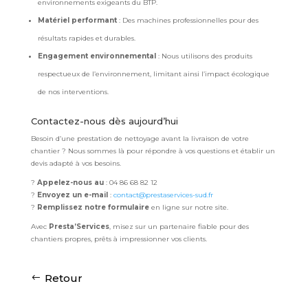
environnements exigeants du BTP.
Matériel performant
: Des machines professionnelles pour des
résultats rapides et durables.
Engagement environnemental
: Nous utilisons des produits
respectueux de l’environnement, limitant ainsi l’impact écologique
de nos interventions.
Contactez-nous dès aujourd’hui
Besoin d’une prestation de nettoyage avant la livraison de votre
chantier ? Nous sommes là pour répondre à vos questions et établir un
devis adapté à vos besoins.
?
Appelez-nous au
: 04 86 68 82 12
?
Envoyez un e-mail
:
contact
@prestaservices
-sud
.fr
?
Remplissez notre formulaire
en ligne sur notre site.
Avec
Presta’Services
, misez sur un partenaire fiable pour des
chantiers propres, prêts à impressionner vos clients.
Retour