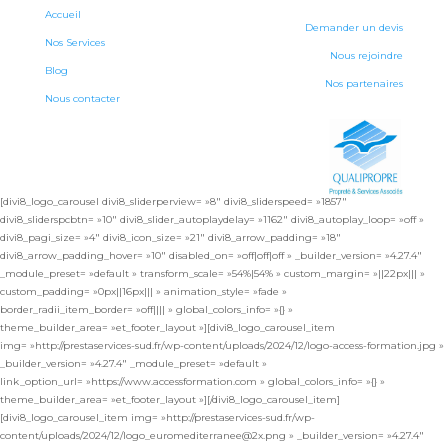
Accueil
Demander un devis
Nos Services
Nous rejoindre
Blog
Nos partenaires
Nous contacter
[divi8_logo_carousel divi8_sliderperview= »8″ divi8_sliderspeed= »1857″
divi8_sliderspcbtn= »10″ divi8_slider_autoplaydelay= »1162″ divi8_autoplay_loop= »off »
divi8_pagi_size= »4″ divi8_icon_size= »21″ divi8_arrow_padding= »18″
divi8_arrow_padding_hover= »10″ disabled_on= »off|off|off » _builder_version= »4.27.4″
_module_preset= »default » transform_scale= »54%|54% » custom_margin= »||22px||| »
custom_padding= »0px||16px||| » animation_style= »fade »
border_radii_item_border= »off|||| » global_colors_info= »{} »
theme_builder_area= »et_footer_layout »][divi8_logo_carousel_item
img= »http://prestaservices-sud.fr/wp-content/uploads/2024/12/logo-access-formation.jpg »
_builder_version= »4.27.4″ _module_preset= »default »
link_option_url= »https://www.accessformation.com » global_colors_info= »{} »
theme_builder_area= »et_footer_layout »][/divi8_logo_carousel_item]
[divi8_logo_carousel_item img= »http://prestaservices-sud.fr/wp-
content/uploads/2024/12/logo_euromediterranee@2x.png » _builder_version= »4.27.4″