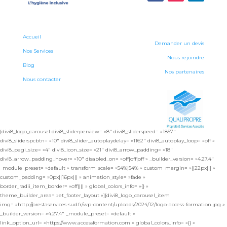
Accueil
Demander un devis
Nos Services
Nous rejoindre
Blog
Nos partenaires
Nous contacter
[divi8_logo_carousel divi8_sliderperview= »8″ divi8_sliderspeed= »1857″
divi8_sliderspcbtn= »10″ divi8_slider_autoplaydelay= »1162″ divi8_autoplay_loop= »off »
divi8_pagi_size= »4″ divi8_icon_size= »21″ divi8_arrow_padding= »18″
divi8_arrow_padding_hover= »10″ disabled_on= »off|off|off » _builder_version= »4.27.4″
_module_preset= »default » transform_scale= »54%|54% » custom_margin= »||22px||| »
custom_padding= »0px||16px||| » animation_style= »fade »
border_radii_item_border= »off|||| » global_colors_info= »{} »
theme_builder_area= »et_footer_layout »][divi8_logo_carousel_item
img= »http://prestaservices-sud.fr/wp-content/uploads/2024/12/logo-access-formation.jpg »
_builder_version= »4.27.4″ _module_preset= »default »
link_option_url= »https://www.accessformation.com » global_colors_info= »{} »