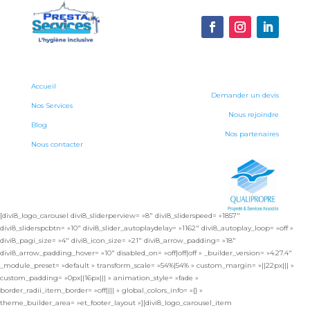
Accueil
Demander un devis
Nos Services
Nous rejoindre
Blog
Nos partenaires
Nous contacter
[divi8_logo_carousel divi8_sliderperview= »8″ divi8_sliderspeed= »1857″
divi8_sliderspcbtn= »10″ divi8_slider_autoplaydelay= »1162″ divi8_autoplay_loop= »off »
divi8_pagi_size= »4″ divi8_icon_size= »21″ divi8_arrow_padding= »18″
divi8_arrow_padding_hover= »10″ disabled_on= »off|off|off » _builder_version= »4.27.4″
_module_preset= »default » transform_scale= »54%|54% » custom_margin= »||22px||| »
custom_padding= »0px||16px||| » animation_style= »fade »
border_radii_item_border= »off|||| » global_colors_info= »{} »
theme_builder_area= »et_footer_layout »][divi8_logo_carousel_item