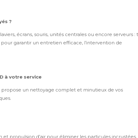
yés ?
aviers, écrans, souris, unités centrales ou encore serveurs : 
our garantir un entretien efficace, l’intervention de
 à votre service
 propose un nettoyage complet et minutieux de vos
ques.
 et propulsion d’air pour éliminer les particules incrustées.