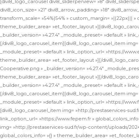
[divi8_logo_carousel divi8_sliderperview= »8″ divi8_slidersp
divi8_icon_size= »21″ divi8_arrow_padding= »18″ divi8_arrow
transform_scale= »54%|54% » custom_margin= »||22px||| » cu
theme_builder_area= »et_footer_layout »][divi8_logo_carou
_builder_version= »4.27.4″ _module_preset= »default » link
[/divi8_logo_carousel_item][divi8_logo_carousel_item img=
_module_preset= »default » link_option_url= »https://www.eu
theme_builder_area= »et_footer_layout »][/divi8_logo_caro
Cooperative.png » _builder_version= »4.27.4″ _module_preset
theme_builder_area= »et_footer_layout »][/divi8_logo_car
_builder_version= »4.27.4″ _module_preset= »default » link_
[/divi8_logo_carousel_item][divi8_logo_carousel_item img=
_module_preset= »default » link_option_url= »https://www.f
[divi8_logo_carousel_item img= »http://prestaservices-sud.
link_option_url= »https://www.fepem.fr » global_colors_inf
img= »http://prestaservices-sud.fr/wp-content/uploads/2024
global_colors_info= »{} » theme_builder_area= »et_footer_l