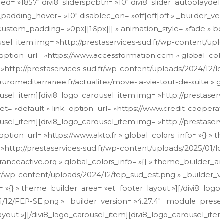
eed= »1857″ divi8_sliderspcbtn= »10″ divi8_slider_autoplaydel
_padding_hover= »10″ disabled_on= »off|off|off » _builder_v
stom_padding= »0px||16px||| » animation_style= »fade » bord
sel_item img= »http://prestaservices-sud.fr/wp-content/up
_option_url= »https://www.accessformation.com » global_col
 »http://prestaservices-sud.fr/wp-content/uploads/2024/12
romediterranee.fr/actualites/move-la-vie-tout-de-suite » gl
usel_item][divi8_logo_carousel_item img= »http://prestaser
= »default » link_option_url= »https://www.credit-cooperati
ousel_item][divi8_logo_carousel_item img= »http://prestas
option_url= »https://www.akto.fr » global_colors_info= »{} »
 »http://prestaservices-sud.fr/wp-content/uploads/2025/01
ranceactive.org » global_colors_info= »{} » theme_builder_a
fr/wp-content/uploads/2024/12/fep_sud_est.png » _builder_v
o= »{} » theme_builder_area= »et_footer_layout »][/divi8_lo
/12/FEP-SE.png » _builder_version= »4.27.4″ _module_preset
ayout »][/divi8_logo_carousel_item][divi8_logo_carousel_ite