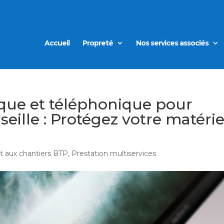
Accueil
Propreté
Nos services associés
que et téléphonique pour
eille : Protégez votre matérie
et aux chantiers BTP
,
Prestation multiservices