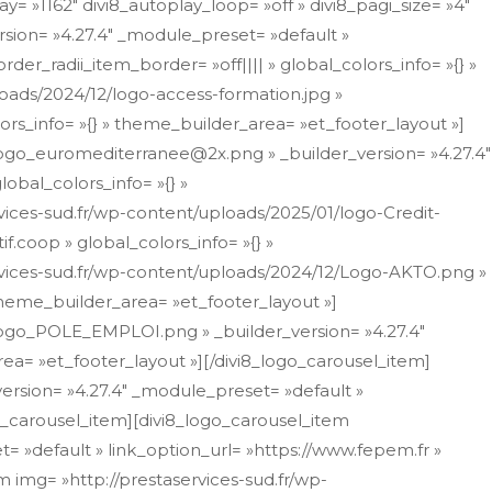
ay= »1162″ divi8_autoplay_loop= »off » divi8_pagi_size= »4″
ersion= »4.27.4″ _module_preset= »default »
er_radii_item_border= »off|||| » global_colors_info= »{} »
loads/2024/12/logo-access-formation.jpg »
ors_info= »{} » theme_builder_area= »et_footer_layout »]
/logo_euromediterranee@2x.png » _builder_version= »4.27.4″
obal_colors_info= »{} »
vices-sud.fr/wp-content/uploads/2025/01/logo-Credit-
f.coop » global_colors_info= »{} »
ervices-sud.fr/wp-content/uploads/2024/12/Logo-AKTO.png »
 theme_builder_area= »et_footer_layout »]
/logo_POLE_EMPLOI.png » _builder_version= »4.27.4″
rea= »et_footer_layout »][/divi8_logo_carousel_item]
ersion= »4.27.4″ _module_preset= »default »
go_carousel_item][divi8_logo_carousel_item
= »default » link_option_url= »https://www.fepem.fr »
m img= »http://prestaservices-sud.fr/wp-