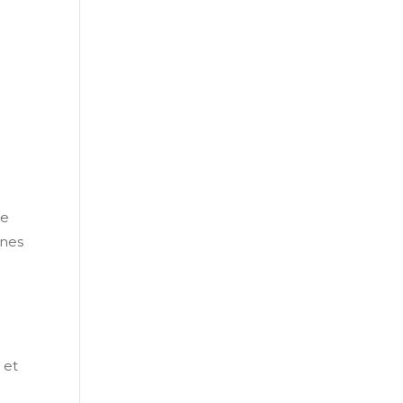
de
rnes
 et