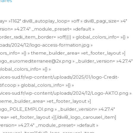
aires
ay= »1162″ divi8_autoplay_loop= »off » divi8_pagi_size= »4″
ersion= »4.27.4″ _module_preset= »default »
er_radii_item_border= »off|||| » global_colors_info= »{} »
loads/2024/12/logo-access-formation.jpg »
ors_info= »{} » theme_builder_area= »et_footer_layout »]
/logo_euromediterranee@2x.png » _builder_version= »4.27.4″
obal_colors_info= »{} »
vices-sud.fr/wp-content/uploads/2025/01/logo-Credit-
f.coop » global_colors_info= »{} »
ervices-sud.fr/wp-content/uploads/2024/12/Logo-AKTO.png »
 theme_builder_area= »et_footer_layout »]
/logo_POLE_EMPLOI.png » _builder_version= »4.27.4″
rea= »et_footer_layout »][/divi8_logo_carousel_item]
ersion= »4.27.4″ _module_preset= »default »