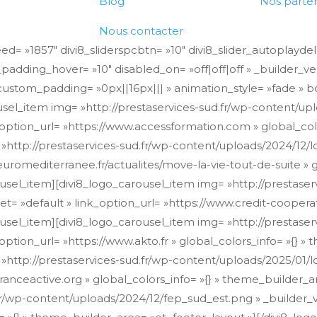
Blog
Nos parten
Nous contacter
eed= »1857″ divi8_sliderspcbtn= »10″ divi8_slider_autoplaydel
_padding_hover= »10″ disabled_on= »off|off|off » _builder_v
stom_padding= »0px||16px||| » animation_style= »fade » bord
sel_item img= »http://prestaservices-sud.fr/wp-content/up
_option_url= »https://www.accessformation.com » global_col
 »http://prestaservices-sud.fr/wp-content/uploads/2024/12
romediterranee.fr/actualites/move-la-vie-tout-de-suite » gl
usel_item][divi8_logo_carousel_item img= »http://prestaser
= »default » link_option_url= »https://www.credit-cooperati
ousel_item][divi8_logo_carousel_item img= »http://prestas
option_url= »https://www.akto.fr » global_colors_info= »{} »
 »http://prestaservices-sud.fr/wp-content/uploads/2025/01
ranceactive.org » global_colors_info= »{} » theme_builder_a
fr/wp-content/uploads/2024/12/fep_sud_est.png » _builder_v