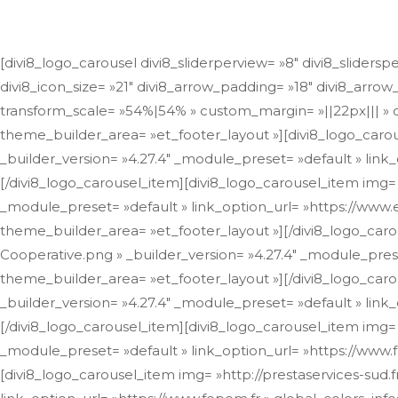
[divi8_logo_carousel divi8_sliderperview= »8″ divi8_slidersp
divi8_icon_size= »21″ divi8_arrow_padding= »18″ divi8_arrow
transform_scale= »54%|54% » custom_margin= »||22px||| » cu
theme_builder_area= »et_footer_layout »][divi8_logo_carou
_builder_version= »4.27.4″ _module_preset= »default » link
[/divi8_logo_carousel_item][divi8_logo_carousel_item img=
_module_preset= »default » link_option_url= »https://www.eu
theme_builder_area= »et_footer_layout »][/divi8_logo_caro
Cooperative.png » _builder_version= »4.27.4″ _module_preset
theme_builder_area= »et_footer_layout »][/divi8_logo_car
_builder_version= »4.27.4″ _module_preset= »default » link_
[/divi8_logo_carousel_item][divi8_logo_carousel_item img=
_module_preset= »default » link_option_url= »https://www.f
[divi8_logo_carousel_item img= »http://prestaservices-sud.