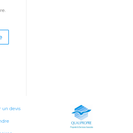
re.
un devis
ndre