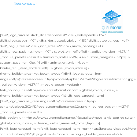
Nous contacter
[divi8_logo_carousel divi8_sliderperview= »8″ divi8_sliderspeed= »1857″
divi8_sliderspcbtn= »10″ divi8_slider_autoplaydelay= »1162″ divi8_autoplay_loop= »off »
divi8_pagi_size= »4″ divi8_icon_size= »21″ divi8_arrow_padding= »18″
divi8_arrow_padding_hover= »10″ disabled_on= »off|off|off » _builder_version= »4.27.4″
_module_preset= »default » transform_scale= »54%|54% » custom_margin= »||22px||| »
custom_padding= »0px||16px||| » animation_style= »fade »
border_radii_item_border= »off|||| » global_colors_info= »{} »
theme_builder_area= »et_footer_layout »][divi8_logo_carousel_item
img= »http://prestaservices-sud.fr/wp-content/uploads/2024/12/logo-access-formation.jpg »
_builder_version= »4.27.4″ _module_preset= »default »
link_option_url= »https://www.accessformation.com » global_colors_info= »{} »
theme_builder_area= »et_footer_layout »][/divi8_logo_carousel_item]
[divi8_logo_carousel_item img= »http://prestaservices-sud.fr/wp-
content/uploads/2024/12/logo_euromediterranee@2x.png » _builder_version= »4.27.4″
_module_preset= »default »
link_option_url= »https://www.euromediterranee.fr/actualites/move-la-vie-tout-de-suite »
global_colors_info= »{} » theme_builder_area= »et_footer_layout »]
[/divi8_logo_carousel_item][divi8_logo_carousel_item img= »http://prestaservices-sud.fr/wp-
content/uploads/2025/01/logo-Credit-Cooperative.png » _builder_version= »4.27.4″