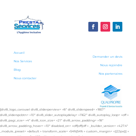
Accueil
Demander un devis
Nos Services
Nous rejoindre
Blog
Nos partenaires
Nous contacter
[divi8_logo_carousel divi8_sliderperview= »8″ divi8_sliderspeed= »1857″
divi8_sliderspcbtn= »10″ divi8_slider_autoplaydelay= »1162″ divi8_autoplay_loop= »off »
divi8_pagi_size= »4″ divi8_icon_size= »21″ divi8_arrow_padding= »18″
divi8_arrow_padding_hover= »10″ disabled_on= »off|off|off » _builder_version= »4.27.4″
_module_preset= »default » transform_scale= »54%|54% » custom_margin= »||22px||| »