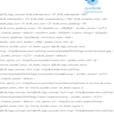
[divi8_logo_carousel divi8_sliderperview= »8″ divi8_sliderspeed= »1857″
divi8_sliderspcbtn= »10″ divi8_slider_autoplaydelay= »1162″ divi8_autoplay_loop= »off »
divi8_pagi_size= »4″ divi8_icon_size= »21″ divi8_arrow_padding= »18″
divi8_arrow_padding_hover= »10″ disabled_on= »off|off|off » _builder_version= »4.27.4″
_module_preset= »default » transform_scale= »54%|54% » custom_margin= »||22px||| »
custom_padding= »0px||16px||| » animation_style= »fade »
border_radii_item_border= »off|||| » global_colors_info= »{} »
theme_builder_area= »et_footer_layout »][divi8_logo_carousel_item
img= »http://prestaservices-sud.fr/wp-content/uploads/2024/12/logo-access-formation.jpg »
_builder_version= »4.27.4″ _module_preset= »default »
link_option_url= »https://www.accessformation.com » global_colors_info= »{} »
theme_builder_area= »et_footer_layout »][/divi8_logo_carousel_item]
[divi8_logo_carousel_item img= »http://prestaservices-sud.fr/wp-
content/uploads/2024/12/logo_euromediterranee@2x.png » _builder_version= »4.27.4″
_module_preset= »default »
link_option_url= »https://www.euromediterranee.fr/actualites/move-la-vie-tout-de-suite »
global_colors_info= »{} » theme_builder_area= »et_footer_layout »]
[/divi8_logo_carousel_item][divi8_logo_carousel_item img= »http://prestaservices-sud.fr/wp-
content/uploads/2025/01/logo-Credit-Cooperative.png » _builder_version= »4.27.4″
_module_preset= »default » link_option_url= »https://www.credit-cooperatif.coop »
global_colors_info= »{} » theme_builder_area= »et_footer_layout »]
[/divi8_logo_carousel_item][divi8_logo_carousel_item img= »http://prestaservices-sud.fr/wp-