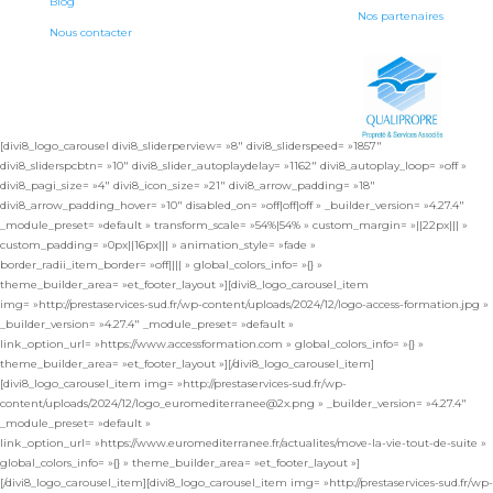
Blog
Nos partenaires
Nous contacter
[divi8_logo_carousel divi8_sliderperview= »8″ divi8_sliderspeed= »1857″
divi8_sliderspcbtn= »10″ divi8_slider_autoplaydelay= »1162″ divi8_autoplay_loop= »off »
divi8_pagi_size= »4″ divi8_icon_size= »21″ divi8_arrow_padding= »18″
divi8_arrow_padding_hover= »10″ disabled_on= »off|off|off » _builder_version= »4.27.4″
_module_preset= »default » transform_scale= »54%|54% » custom_margin= »||22px||| »
custom_padding= »0px||16px||| » animation_style= »fade »
border_radii_item_border= »off|||| » global_colors_info= »{} »
theme_builder_area= »et_footer_layout »][divi8_logo_carousel_item
img= »http://prestaservices-sud.fr/wp-content/uploads/2024/12/logo-access-formation.jpg »
_builder_version= »4.27.4″ _module_preset= »default »
link_option_url= »https://www.accessformation.com » global_colors_info= »{} »
theme_builder_area= »et_footer_layout »][/divi8_logo_carousel_item]
[divi8_logo_carousel_item img= »http://prestaservices-sud.fr/wp-
content/uploads/2024/12/logo_euromediterranee@2x.png » _builder_version= »4.27.4″
_module_preset= »default »
link_option_url= »https://www.euromediterranee.fr/actualites/move-la-vie-tout-de-suite »
global_colors_info= »{} » theme_builder_area= »et_footer_layout »]
[/divi8_logo_carousel_item][divi8_logo_carousel_item img= »http://prestaservices-sud.fr/wp-