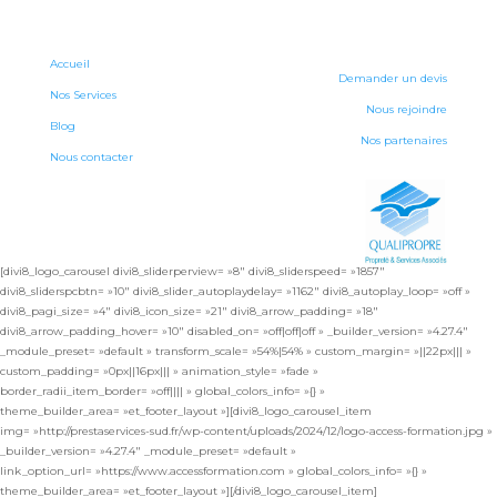
Accueil
Demander un devis
Nos Services
Nous rejoindre
Blog
Nos partenaires
Nous contacter
[divi8_logo_carousel divi8_sliderperview= »8″ divi8_sliderspeed= »1857″
divi8_sliderspcbtn= »10″ divi8_slider_autoplaydelay= »1162″ divi8_autoplay_loop= »off »
divi8_pagi_size= »4″ divi8_icon_size= »21″ divi8_arrow_padding= »18″
divi8_arrow_padding_hover= »10″ disabled_on= »off|off|off » _builder_version= »4.27.4″
_module_preset= »default » transform_scale= »54%|54% » custom_margin= »||22px||| »
custom_padding= »0px||16px||| » animation_style= »fade »
border_radii_item_border= »off|||| » global_colors_info= »{} »
theme_builder_area= »et_footer_layout »][divi8_logo_carousel_item
img= »http://prestaservices-sud.fr/wp-content/uploads/2024/12/logo-access-formation.jpg »
_builder_version= »4.27.4″ _module_preset= »default »
link_option_url= »https://www.accessformation.com » global_colors_info= »{} »
theme_builder_area= »et_footer_layout »][/divi8_logo_carousel_item]